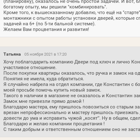
(планировку), оказалось не очень простой задачей. И вот, б
богатому опыту, мы решили "комбинировать".
Кроме того, к вышесказанному добавлю, что ещё на "старт
монтажники с опытом работы установки дверей, которые с
задачей на 6+ (по 5-ти бальной системе).
Желаем Вам процветания и развития!
Татьяна
05 ноября 2021 в 17:20
Хочу поблагодарить компанию Двери под ключ и лично Кон
участливое отношение.
После покупки квартиры оказалось, что ручка и замок на о
Понятия не имела, куда обратиться.
Я случайно набрела на отдел компании, где Константин с 
моей просьбе помочь купить новый замок.
Такого в наличии в магазине не оказалось и Константин за
Замок мне привезли прямо домой !
Благодарю мастера, ему пришлось повозиться со старым за
врезан непрофессионально и мастеру пришлось приезжать д
довести до ума и исправить чужой ,,косят’’. Ну в общем, сдел
Благодарю и желаю компании процветания !
С таким добрым и ответственным отношением оно не застав