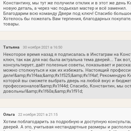
Константину, мы тут же получили отклик и в этот же день 
новую деталь, а через час подьехал мастер и всё заменил.
Благодарим всю команду Двери под ключ! Спасибо большое
Хотелось бы пожелать Вам терпения, благодарных покупате
товары.
Татьяна
30 ноября 2021 в 16:50
Некоторое время назад я подписалась в Инстаграм на Кон
ключ, так как для нас была актуальна тема дверей... Так во
консультирует, даёт полезные советы, показывает и расск
можно столкнуться и как их избежать. Настоящий професс
деле!&amp;#x1f4aa;&amp;#x1f525;&amp;#x1f4af; Рекомендую 
которой вы сможете выбрать дверь на любой вкус и бюджет
профессионалов!&amp;#x1f44d; Спасибо, Константин, мы ос
довольны!&amp;#x1f60a;&amp;#x1f91d;
Ольга
22 ноября 2021 в 21:15
Хотим поблагодарить за подробную и доступную консульта
дверей. А это, учитывая нестандартные размеры и распол