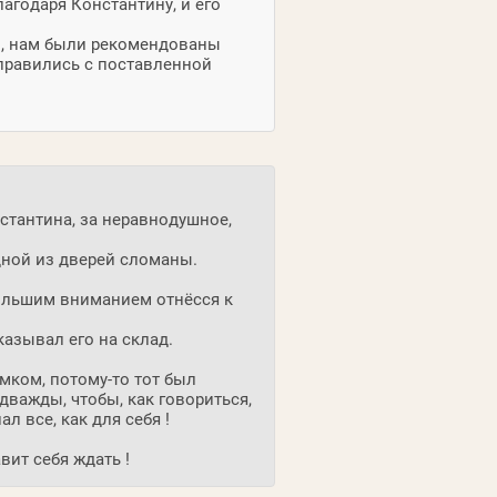
лагодаря Константину, и его
е", нам были рекомендованы
правились с поставленной
стантина, за неравнодушное,
дной из дверей сломаны.
большим вниманием отнёсся к
казывал его на склад.
мком, потому-то тот был
важды, чтобы, как говориться,
ал все, как для себя !
ит себя ждать !