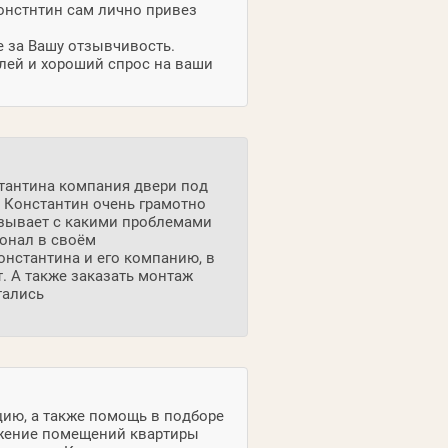
Констнтин сам лично привез
 за Вашу отзывчивость.
лей и хороший спрос на ваши
стантина компания двери под
т, Константин очень грамотно
азывает с какими проблемами
ионал в своём
Константина и его компанию, в
. А также заказать монтаж
тались
цию, а также помощь в подборе
ожение помещений квартиры