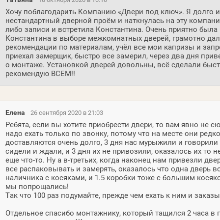
Хочу поблагодарить Компанию «Двери под ключ». Я долго и
нестандартный дверной проём и наткнулась на эту компани
либо записи и встретила Константина. Очень приятно была
Константина в выборе межкомнатных дверей, грамотно да
рекомендации по материалам, учёл все мои капризы и зап
приехал замерщик, быстро все замерил, через два дня прив
о монтаже. Установкой дверей довольны, всё сделали быст
рекомендую ВСЕМ!!
Елена
26 сентября 2020 в 21:03
Ребята, если вы хотите приобрести двери, то вам явно не с
надо ехать только по звонку, потому что на месте они редк
доставляются очень долго, 3 дня нас мурыжили и говорили 
сидели и ждали, и 3 дня их не привозили, оказалось их то не
еще что-то. Ну а в-третьих, когда наконец нам привезли дв
все распаковывать и замерять, оказалось что одна дверь во
наличника с косяками, и 1.5 коробки тоже с большим косяк
мы попрощались!
Так что 100 раз подумайте, прежде чем ехать к ним и заказы
Отдельное спасибо монтажнику, который тащился 2 часа в п