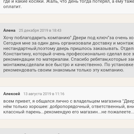
где и какие косяки. Жаль, что день тогда потерял, а ему таж
оплатит.
Алена
25 декабря 2019 в 18:43
Хочу поблагодарить компанию" Двери под ключ"за очень хо
Сегодня мне за один день организовали доставку и монтаж
нестандартный,поэтому дверь пришлось заказывать. Отдель
Константину, который очень профессионально сделал все 
рекомендации по материалам. Спасибо ребятам,которые з
монтажем,сделали все быстро и качественно. По установке
рекомендовать своим знакомым только эту компанию.
Алексей
13 августа 2019 в 11:16
всем привет, я общался лично с владельцем магазина "Двер
нём только хорошее: добропорядочный, ответственный, в
классный парень...рекомендую его магазин...не пожалеете..