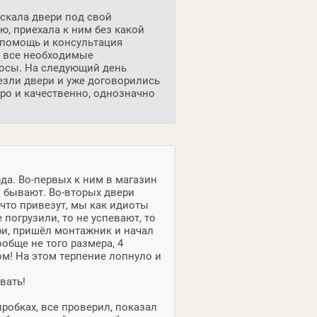
скала двери под свой
ю, приехала к ним без какой
 помощь и консультация
л все необходимые
росы. На следующий день
езли двери и уже договорились
ро и качественно, однозначно
юда. Во-первых к ним в магазин
о бывают. Во-вторых двери
что привезут, мы как идиоты
 погрузили, то не успевают, то
ери, пришёл монтажник и начал
обще не того размера, 4
ом! На этом терпение лопнуло и
вать!
робках, все проверил, показал